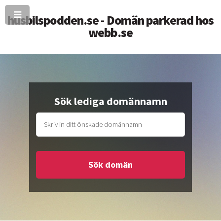
husbilspodden.se - Domän parkerad hos
webb.se
Sök lediga domännamn