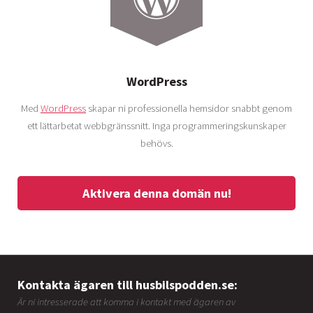
WordPress
Med
WordPress
skapar ni professionella hemsidor snabbt genom
ett lättarbetat webbgränssnitt. Inga programmeringskunskaper
behövs.
Aktivera denna domän nu!
Kontakta ägaren till husbilspodden.se:
Är ni intresserade att komma i kontakt med ägaren av